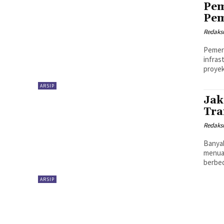
Pem
Pe
Redaks
Pemer
infras
proyek
ARSIP
Jak
Tra
Redaks
Banyak
menuai
berbed
ARSIP