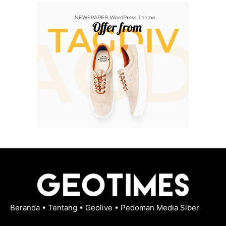
Beranda
•
Tentang
•
Geolive
•
Pedoman Media Siber