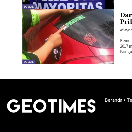
SOSIAL
Dar
Pri
Ni Nyom
Kemena
2017 m
Bunga 
SOSIAL
Beranda
•
T