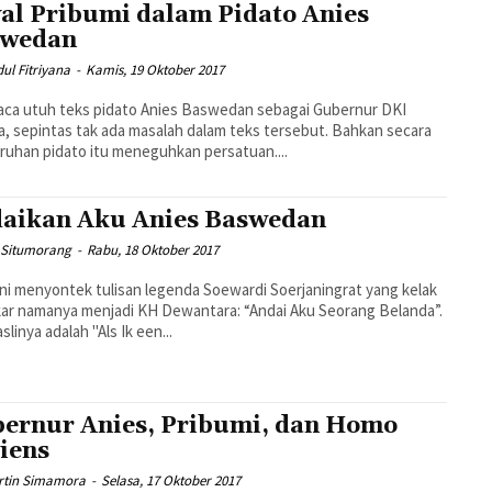
al Pribumi dalam Pidato Anies
swedan
dul Fitriyana
-
Kamis, 19 Oktober 2017
ca utuh teks pidato Anies Baswedan sebagai Gubernur DKI
a, sepintas tak ada masalah dalam teks tersebut. Bahkan secara
ruhan pidato itu meneguhkan persatuan....
aikan Aku Anies Baswedan
 Situmorang
-
Rabu, 18 Oktober 2017
ini menyontek tulisan legenda Soewardi Soerjaningrat yang kelak
r namanya menjadi KH Dewantara: “Andai Aku Seorang Belanda”.
slinya adalah "Als Ik een...
ernur Anies, Pribumi, dan Homo
iens
rtin Simamora
-
Selasa, 17 Oktober 2017