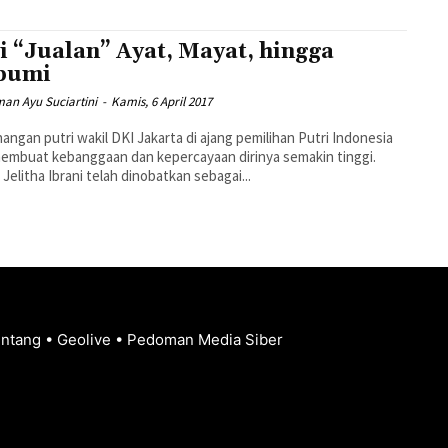
i “Jualan” Ayat, Mayat, hingga
bumi
an Ayu Suciartini
-
Kamis, 6 April 2017
ngan putri wakil DKI Jakarta di ajang pemilihan Putri Indonesia
embuat kebanggaan dan kepercayaan dirinya semakin tinggi.
Jelitha Ibrani telah dinobatkan sebagai...
entang
•
Geolive
•
Pedoman Media Siber