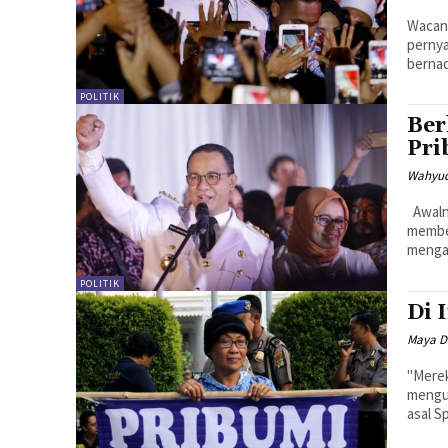
Wacana
pernya
bernad
POLITIK
Ber
Pri
Wahyud
Awalnya, banyak yang mengira, termasuk saya, Anies Baswedan akan
membe
mengaj
POLITIK
Di 
Maya D
"Merek
mengulanginya (lagi).
asal S