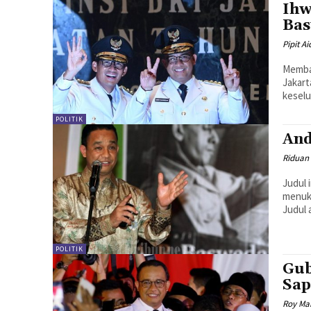
Ihw
Ba
Pipit Ai
Memba
Jakart
keselu
POLITIK
And
Riduan
Judul 
menuka
Judul a
POLITIK
Gub
Sap
Roy Ma