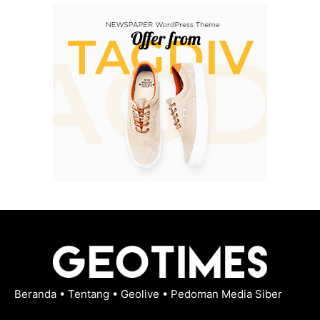
Beranda
•
Tentang
•
Geolive
•
Pedoman Media Siber