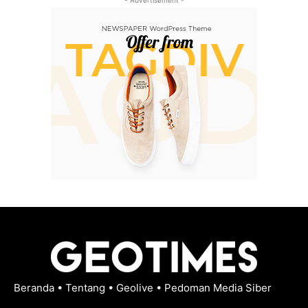
- Advertisement -
Beranda
•
Tentang
•
Geolive
•
Pedoman Media Siber