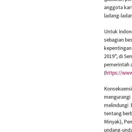
anggota kart
ladang-ladan
Untuk Indone
sebagian bes
kepentingan 
2019”, di Se
pemerintah 
(
https://ww
Konsekuensi
mengurangi 
melindungi 
tentang berb
Minyak), Pen
undang-undan