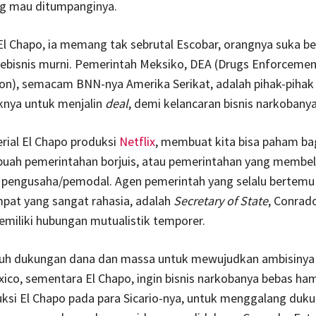
g mau ditumpanginya.
El Chapo, ia memang tak sebrutal Escobar, orangnya suka 
pebisnis murni. Pemerintah Meksiko, DEA (Drugs Enforcemen
on), semacam BNN-nya Amerika Serikat, adalah pihak-pihak
knya untuk menjalin
deal
, demi kelancaran bisnis narkobanya
rial El Chapo produksi
Netflix
, membuat kita bisa paham b
buah pemerintahan borjuis, atau pemerintahan yang membe
 pengusaha/pemodal. Agen pemerintah yang selalu bertemu
pat yang sangat rahasia, adalah
Secretary of State
, Conrado
miliki hubungan mutualistik temporer.
uh dukungan dana dan massa untuk mewujudkan ambisinya
ico, sementara El Chapo, ingin bisnis narkobanya bebas ha
uksi El Chapo pada para Sicario-nya, untuk menggalang duk