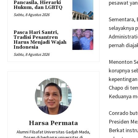
pesawat yan
Pancasila, Hierarki
Hukum, dan LGBTQ
Sabtu, 8 Agustus 2026
Sementara, 
selayaknya 
Pasca Hari Santri,
Administrati
Tradisi Pesantren
Harus Menjadi Wajah
pernah diaja
Indonesia
Sabtu, 8 Agustus 2026
Menonton Se
korupnya se
kepentingan
Chapo di tem
Keduanya me
Conrado but
Presiden Mex
Harsa Permata
Berkat instr
Alumni Filsafat Universitas Gadjah Mada,
Dosen di berbagai universitas di