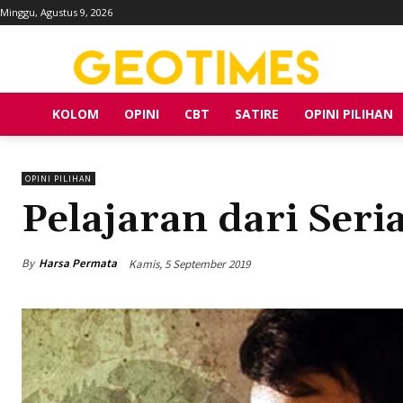
Minggu, Agustus 9, 2026
KOLOM
OPINI
CBT
SATIRE
OPINI PILIHAN
OPINI PILIHAN
Pelajaran dari Seri
By
Harsa Permata
Kamis, 5 September 2019