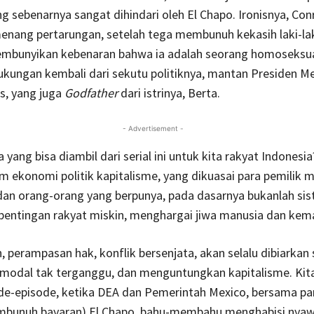
ng sebenarnya sangat dihindari oleh El Chapo. Ironisnya, Con
enang pertarungan, setelah tega membunuh kekasih laki-lak
mbunyikan kebenaran bahwa ia adalah seorang homoseksual
ungan kembali dari sekutu politiknya, mantan Presiden Me
as, yang juga
Godfather
dari istrinya, Berta.
- Advertisement -
 yang bisa diambil dari serial ini untuk kita rakyat Indonesia
m ekonomi politik kapitalisme, yang dikuasai para pemilik m
dan orang-orang yang berpunya, pada dasarnya bukanlah si
entingan rakyat miskin, menghargai jiwa manusia dan kem
perampasan hak, konflik bersenjata, akan selalu dibiarkan
modal tak terganggu, dan menguntungkan kapitalisme. Kita 
e-episode, ketika DEA dan Pemerintah Mexico, bersama par
mbunuh bayaran) El Chapo, bahu-membahu menghabisi nyaw