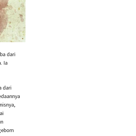
ba dari
. Ia
 dari
bedaannya
nisnya,
ai
un
ngebom