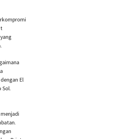
berkompromi
t
 yang
.
agaimana
la
 dengan El
 Sol.
 menjadi
mbatan.
ungan