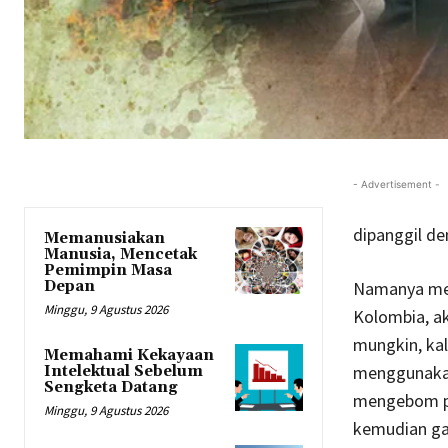
- Advertisement -
dipanggil d
Memanusiakan
Manusia, Mencetak
Pemimpin Masa
Depan
Namanya mem
Minggu, 9 Agustus 2026
Kolombia, a
mungkin, kal
Memahami Kekayaan
menggunakan
Intelektual Sebelum
Sengketa Datang
mengebom pe
Minggu, 9 Agustus 2026
kemudian ga