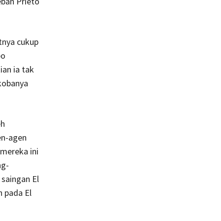
ban Prieto
tnya cukup
po
ian ia tak
rkobanya
eh
en-agen
-mereka ini
ng-
saingan El
n pada El