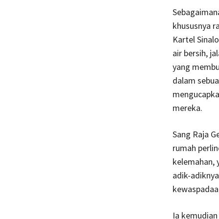
Sebagaimana
khususnya ra
Kartel Sinalo
air bersih, 
yang membua
dalam sebua
mengucapkan
mereka.
Sang Raja Ge
rumah perlin
kelemahan, y
adik-adiknya
kewaspadaan
Ia kemudian 