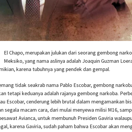
El Chapo, merupakan julukan dari seorang gembong narko
Meksiko, yang nama aslinya adalah Joaquin Guzman Loera
emikian, karena tubuhnya yang pendek dan gempal.
ang tidak seakrab nama Pablo Escobar, gembong narkoba
kan tetapi keduanya adalah rajanya gembong narkoba. Per
au Escobar, cenderung lebih brutal dalam mengamankan bis
 segala macam cara, dari mulai menyewa milisi M16, samp
sawat Avianca, untuk membunuh Presiden Gaviria walaup
gal, karena Gaviria, sudah paham bahwa Escobar akan me