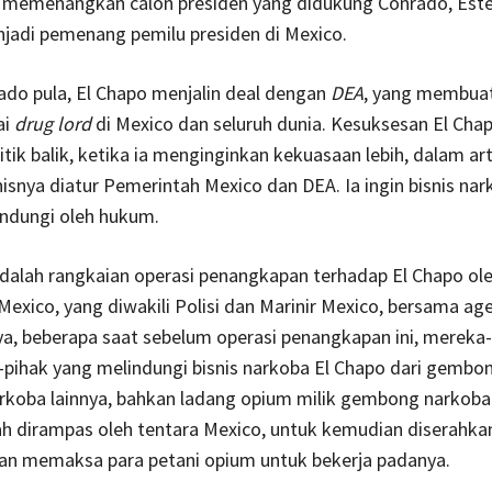
a memenangkan calon presiden yang didukung Conrado, Este
jadi pemenang pemilu presiden di Mexico.
ado pula, El Chapo menjalin deal dengan
DEA
, yang membua
ai
drug lord
di Mexico dan seluruh dunia. Kesuksesan El Cha
tik balik, ketika ia menginginkan kekuasaan lebih, dalam art
nisnya diatur Pemerintah Mexico dan DEA. Ia ingin bisnis na
lindungi oleh hukum.
dalah rangkaian operasi penangkapan terhadap El Chapo ol
exico, yang diwakili Polisi dan Marinir Mexico, bersama ag
ya, beberapa saat sebelum operasi penangkapan ini, mereka
-pihak yang melindungi bisnis narkoba El Chapo dari gembo
koba lainnya, bahkan ladang opium milik gembong narkoba 
h dirampas oleh tentara Mexico, untuk kemudian diserahka
an memaksa para petani opium untuk bekerja padanya.