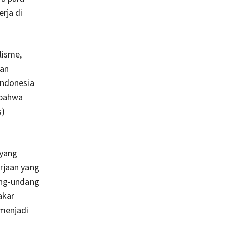
rja di
lisme,
gan
Indonesia
 bahwa
s)
 yang
rjaan yang
ang-undang
akar
 menjadi