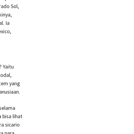
rado Sol,
inya,
. Ia
xico,
? Yaitu
odal,
stem yang
anusiaan.
 selama
bisa lihat
a sicario
a para