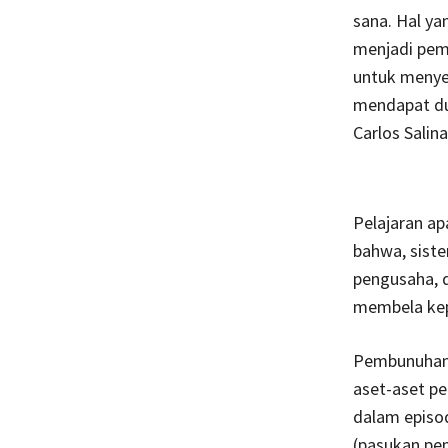
sana. Hal ya
menjadi pem
untuk menye
mendapat duk
Carlos Salin
Pelajaran apa
bahwa, siste
pengusaha, 
membela kep
Pembunuhan, 
aset-aset pe
dalam episod
(pasukan pe