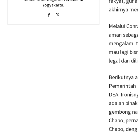
rakyat, gun
Yogyakarta.
akhirnya men
Melalui Conr
aman sebag
mengalami ti
mau lagi bis
legal dan di
Berikutnya a
Pemerintah M
DEA. Ironisn
adalah pihak
gembong nar
Chapo, perna
Chapo, deng