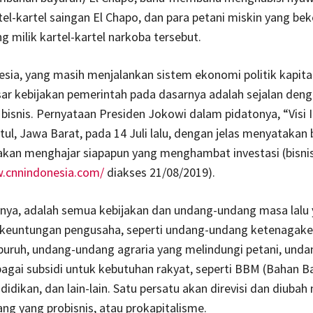
el-kartel saingan El Chapo, dan para petani miskin yang beke
g milik kartel-kartel narkoba tersebut.
sia, yang masih menjalankan sistem ekonomi politik kapita
ar kebijakan pemerintah pada dasarnya adalah sejalan den
bisnis. Pernyataan Presiden Jokowi dalam pidatonya, “Visi 
ntul, Jawa Barat, pada 14 Juli lalu, dengan jelas menyatakan
akan menghajar siapapun yang menghambat investasi (bisni
w.cnnindonesia.com/
diakses 21/08/2019).
nya, adalah semua kebijakan dan undang-undang masa lalu
keuntungan pengusaha, seperti undang-undang ketenagake
buruh, undang-undang agraria yang melindungi petani, und
agai subsidi untuk kebutuhan rakyat, seperti BBM (Bahan B
didikan, dan lain-lain. Satu persatu akan direvisi dan diubah
g yang probisnis, atau prokapitalisme.