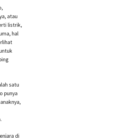
o,
ya, atau
i listrik,
cuma, hal
lihat
untuk
ping
lah satu
po punya
-anaknya,
.
enjara di