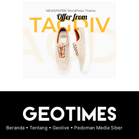
Beranda
•
Tentang
•
Geolive
•
Pedoman Media Siber