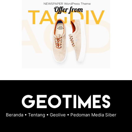
Beranda
•
Tentang
•
Geolive
•
Pedoman Media Siber