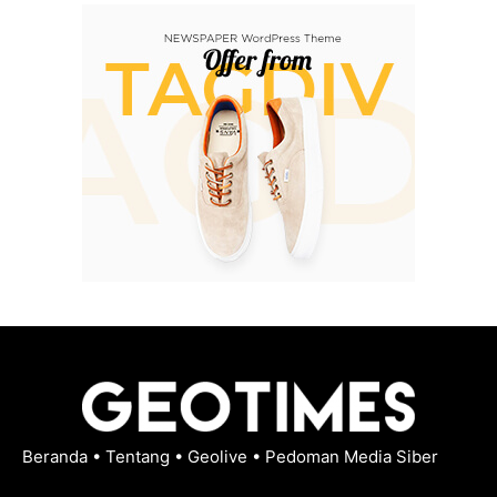
Beranda
•
Tentang
•
Geolive
•
Pedoman Media Siber