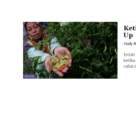
Ket
Up
Fadly 
Entah 
ketika
cabai 
SOSIAL