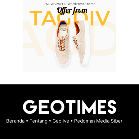
Beranda
•
Tentang
•
Geolive
•
Pedoman Media Siber