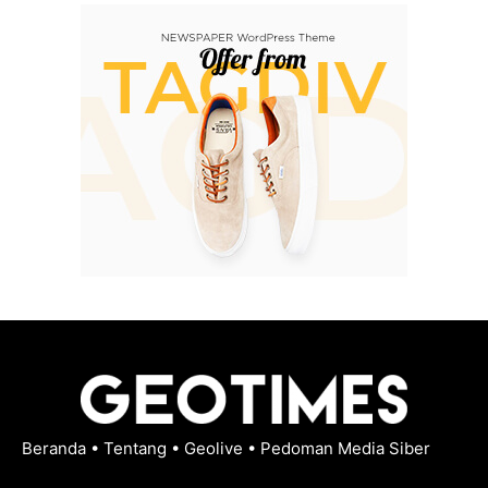
Beranda
•
Tentang
•
Geolive
•
Pedoman Media Siber