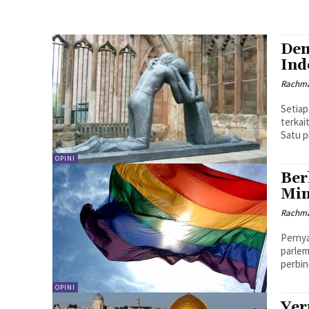
Dem
Ind
Rachma
Setiap
terkai
Satu p
OPINI
Ber
Min
Rachma
Pernya
parlem
perbin
OPINI
Yer