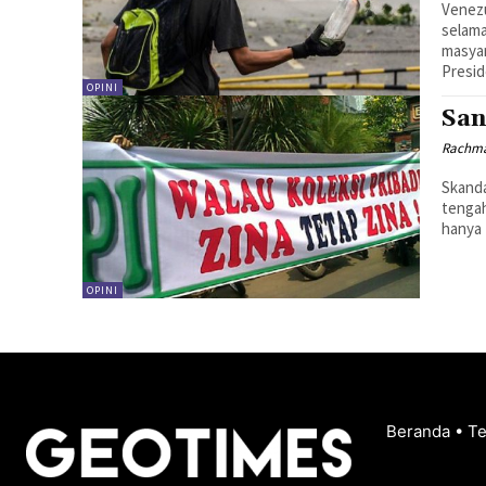
Venezu
selama
masyar
Presid
OPINI
San
Rachma
Skanda
tengah
hanya 
OPINI
Beranda
•
T