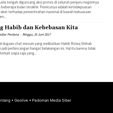
ela tengah diguncang aksi protes di seluruh penjuru negerinya
 beberapa bulan terakhir. Pemicunya adalah ketidakpuasan
akat terhadap pemerintahan nasional di bawah kekuasaan
en...
g Habib dan Kebebasan Kita
diar Perdana
-
Minggu, 25 Juni 2017
l dugaan chat mesum yang melibatkan Habib Rizieq Shihab
 jadi perbincangan hangat belakangan ini. Hal itu karena tidak
terkait siapa saja yang...
entang
•
Geolive
•
Pedoman Media Siber