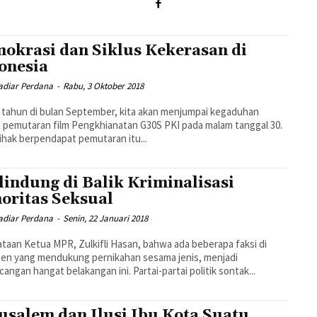
okrasi dan Siklus Kekerasan di
onesia
diar Perdana
-
Rabu, 3 Oktober 2018
 tahun di bulan September, kita akan menjumpai kegaduhan
t pemutaran film Pengkhianatan G30S PKI pada malam tanggal 30.
ihak berpendapat pemutaran itu...
lindung di Balik Kriminalisasi
oritas Seksual
diar Perdana
-
Senin, 22 Januari 2018
taan Ketua MPR, Zulkifli Hasan, bahwa ada beberapa faksi di
en yang mendukung pernikahan sesama jenis, menjadi
cangan hangat belakangan ini. Partai-partai politik sontak...
usalem dan Ilusi Ibu Kota Suatu