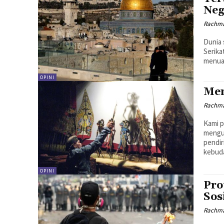
Neg
Rachma
Dunia 
Serika
menuai
OPINI
Men
Rachma
Kami p
mengu
pendir
kebuda
OPINI
Pro
Sos
Rachma