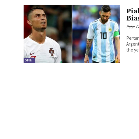
Pia
Bia
Peter 
Pertan
Argent
the ye
OPINI