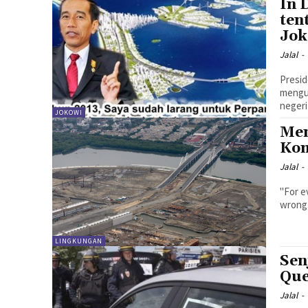
In 
ten
Jok
Jalal
-
Presiden 
menguc
negeri 
JOKOWI
Men
Kom
Jalal
-
"For ever
LINGKUNGAN
Sen
Qu
Jalal
-