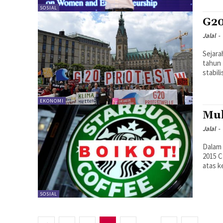
SOSIAL
G20
Jalal
-
Sejara
tahun
stabil
EKONOMI
Muh
Jalal
-
Dalam 
2015 
atas k
SOSIAL