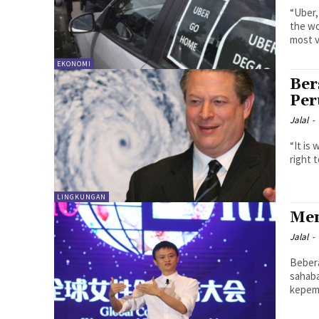
“Uber,
the wo
most va
EKONOMI
Ber
Per
Jalal
-
“It is wrong t
right 
LINGKUNGAN
Men
Jalal
-
Bebera
sahab
kepemi