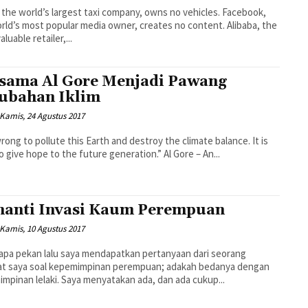
 the world’s largest taxi company, owns no vehicles. Facebook,
rld’s most popular media owner, creates no content. Alibaba, the
luable retailer,...
sama Al Gore Menjadi Pawang
ubahan Iklim
Kamis, 24 Agustus 2017
o pollute this Earth and destroy the climate balance. It is
to give hope to the future generation.” Al Gore – An...
anti Invasi Kaum Perempuan
Kamis, 10 Agustus 2017
pa pekan lalu saya mendapatkan pertanyaan dari seorang
at saya soal kepemimpinan perempuan; adakah bedanya dengan
mpinan lelaki. Saya menyatakan ada, dan ada cukup...