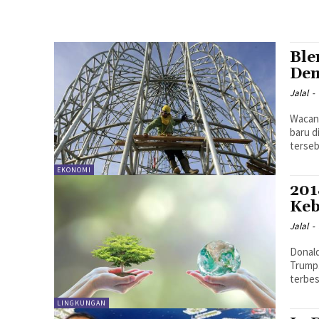
Ble
Dem
Jalal
-
Wacana
baru d
terseb
EKONOMI
201
Keb
Jalal
-
Donald
Trump
terbes
LINGKUNGAN