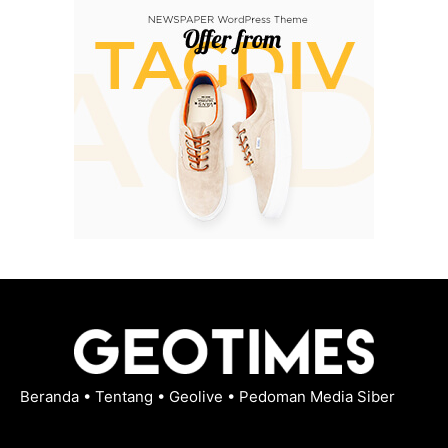
Beranda
•
Tentang
•
Geolive
•
Pedoman Media Siber