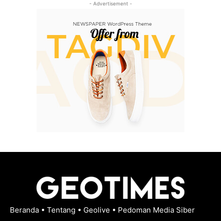
- Advertisement -
Beranda
•
Tentang
•
Geolive
•
Pedoman Media Siber