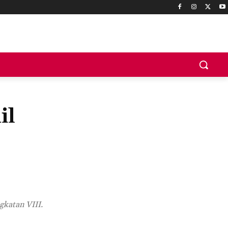
il
katan VIII.