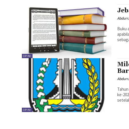
Jeb
Abdurr
Buku a
apabi
sebaga
OPINI
Mil
Bar
Abdurr
Tahun 
ke-202
setela
OPINI