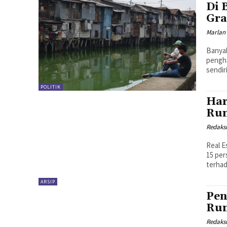
Di 
Gra
Marlan 
Banyak
pengha
sendir
POLITIK
Har
Ru
Redaks
Real E
15 per
ARSIP
Pen
Ru
Redaks