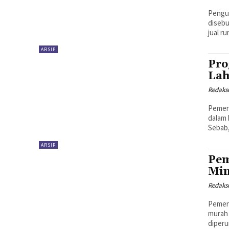
Pengua
disebu
jual r
ARSIP
Pro
La
Redaks
Pemer
dalam 
Sebab
ARSIP
Pem
Mi
Redaks
Pemer
murah
diperu