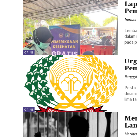
Lap
Pem
humas 
Lembag
dalam 
pada p
OPINI
Urg
Pem
Panggi
Pesta 
dinami
lima t
OPINI
Men
Lan
Markus