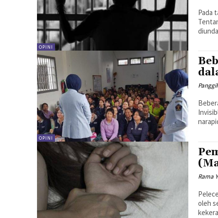
Pada t
Tenta
diunda
OPINI
Beb
dal
Panggi
Bebera
Invisi
narapi
OPINI
Pem
(Ma
Rama Y
Pelece
oleh s
kekera