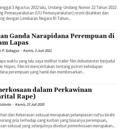
anggal 3 Agustus 2022 lalu, Undang-Undang Nomor 22 Tahun 2022
ng Pemasyarakatan (UU Pemasyarakatan) resmi disahkan dan
ng dengan Lembaran Negara RI Tahun...
an Ganda Narapidana Perempuan di
am Lapas
h P. Subagyo
-
Kamis, 3 Juni 2021
pa waktu yang lalu saya melihat trailer film dokumenter berjudul
ble Hopes. Film ini menceritakan tentang potret kehidupan
dana perempuan yang hamil dan membesarkan...
erkosaan dalam Perkawinan
rital Rape)
ulianto
-
Kamis, 23 Juli 2020
han dan Kekerasan seksual merupakan pelampiasan nafsu birahi
eorang pria terhadap sang korban yang biasanya perempuan,
san seksual yang selanjutnya disebut pemerkosaan merupakan...