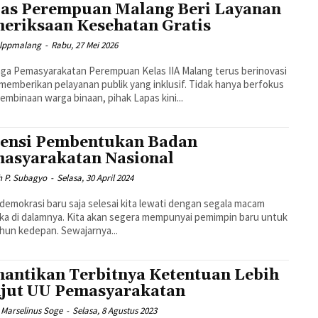
as Perempuan Malang Beri Layanan
eriksaan Kesehatan Gratis
lppmalang
-
Rabu, 27 Mei 2026
a Pemasyarakatan Perempuan Kelas IIA Malang terus berinovasi
memberikan pelayanan publik yang inklusif. Tidak hanya berfokus
embinaan warga binaan, pihak Lapas kini...
ensi Pembentukan Badan
asyarakatan Nasional
h P. Subagyo
-
Selasa, 30 April 2024
demokrasi baru saja selesai kita lewati dengan segala macam
ka di dalamnya. Kita akan segera mempunyai pemimpin baru untuk
ahun kedepan. Sewajarnya...
antikan Terbitnya Ketentuan Lebih
jut UU Pemasyarakatan
 Marselinus Soge
-
Selasa, 8 Agustus 2023