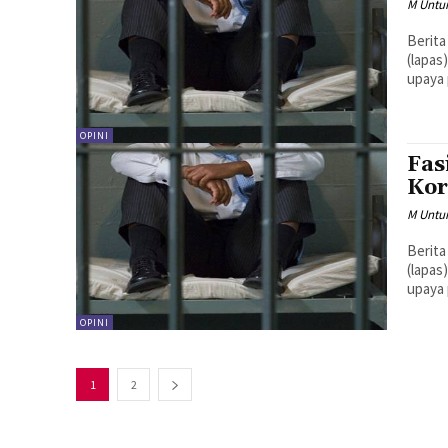
M Untu
Berita
(lapas
upaya 
OPINI
Fas
Ko
M Untu
Berita
(lapas
upaya 
OPINI
1
2