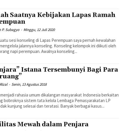
ah Saatnya Kebijakan Lapas Ramah
rempuan
h P. Subagyo
-
Minggu, 12 Juli 2020
uatu sesi konseling di Lapas Perempuan saya pernah kewalahan
mengelola jalannya konseling. Konseling kelompok ini diikuti oleh
enam orang napi perempuan. Awalnya konseling...
njara” Istana Tersembunyi Bagi Para
ruang”
 Rizal
-
Senin, 13 Agustus 2018
menjadi rahasia umum dikalangan masyarakat Indonesia berkaitan
ng bobroknya sistem tata kelola Lembaga Pemasyarakatan LP
yang tidak kunjung selesai dan teratasi. Banyak berbagai kasus...
ilitas Mewah dalam Penjara