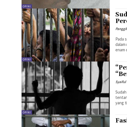
OPINI
Sud
Pe
Panggi
Pada s
dalam 
OPINI
“Pe
“Be
Syaiful
Sudah 
tenta
OPINI
Fas