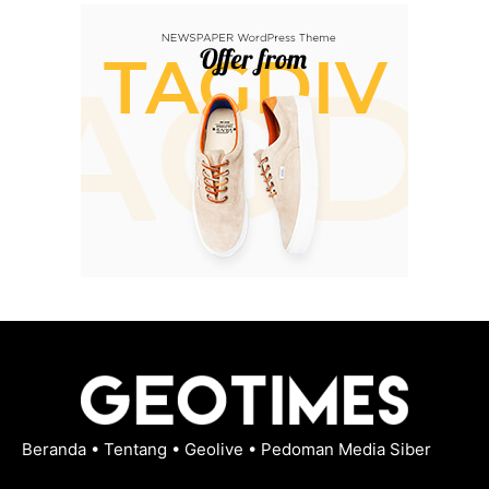
Beranda
•
Tentang
•
Geolive
•
Pedoman Media Siber