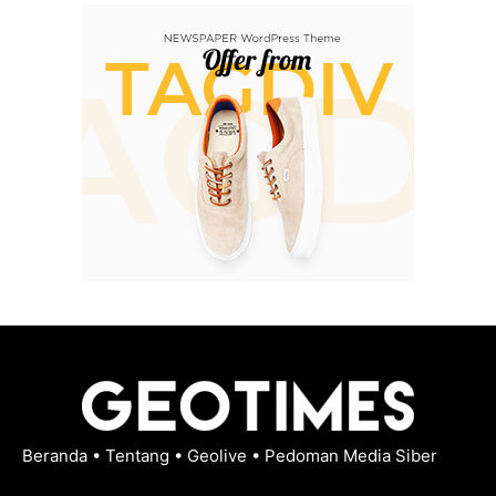
Beranda
•
Tentang
•
Geolive
•
Pedoman Media Siber