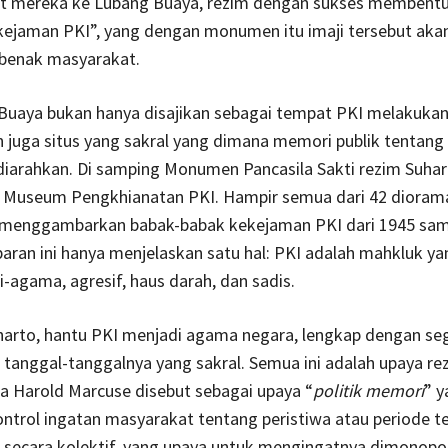
 mereka ke Lubang Buaya, rezim dengan sukses membentu
kejaman PKI”, yang dengan monumen itu imaji tersebut aka
 benak masyarakat.
Buaya bukan hanya disajikan sebagai tempat PKI melakukan
 juga situs yang sakral yang dimana memori publik tentang 
 diarahkan. Di samping Monumen Pancasila Sakti rezim Suha
useum Pengkhianatan PKI. Hampir semua dari 42 diorama
menggambarkan babak-babak kekejaman PKI dari 1945 sam
an ini hanya menjelaskan satu hal: PKI adalah mahkluk yan
ti-agama, agresif, haus darah, dan sadis.
arto, hantu PKI menjadi agama negara, lengkap dengan sega
 tanggal-tanggalnya yang sakral. Semua ini adalah upaya re
a Harold Marcuse disebut sebagai upaya “
politik memori
” y
trol ingatan masyarakat tentang peristiwa atau periode t
 secara kolektif, yang upaya untuk mengingatnya dimonopol