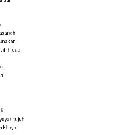
n
asariah
gunakan
sih hidup
n
us
en
li
yayat tujuh
a khayali