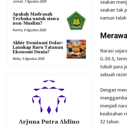
seakan menja
Jumat, 7 Agustus 2026
seakan tak p
Apakah Madrasah
namun telah
Terbuka untuk siswa
non-Muslim?
Kamis, 6 Agustus 2026
Merawat
Akhir Dominasi Dolar:
Lanskap Baru Tatanan
Narasi sejar
Ekonomi Dunia?
G-30-S, term
Rabu, 5 Agustus 2026
tubuh para j
sebuah rezim
Dengan mene
menggambark
menjadi nara
keabsahan r
Arjuna Putra Aldino
32 tahun.