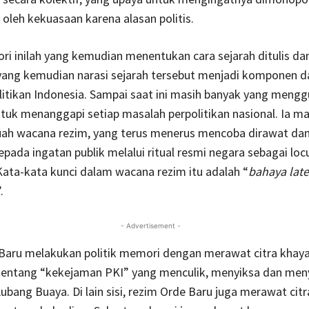
 oleh kekuasaan karena alasan politis.
ri inilah yang kemudian menentukan cara sejarah ditulis da
yang kemudian narasi sejarah tersebut menjadi komponen d
itikan Indonesia. Sampai saat ini masih banyak yang meng
tuk menanggapi setiap masalah perpolitikan nasional. Ia ma
uah wacana rezim, yang terus menerus mencoba dirawat da
epada ingatan publik melalui ritual resmi negara sebagai loc
ata-kata kunci dalam wacana rezim itu adalah “
bahaya lat
.
- Advertisement -
Baru melakukan politik memori dengan merawat citra khaya
tentang “kekejaman PKI” yang menculik, menyiksa dan men
Lubang Buaya. Di lain sisi, rezim Orde Baru juga merawat citr