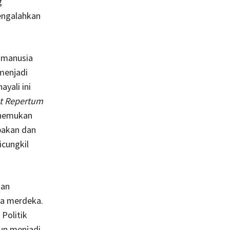
g
engalahkan
 manusia
 menjadi
yali ini
t Repertum
enemukan
bakan dan
icungkil
san
ia merdeka.
Politik
un menjadi