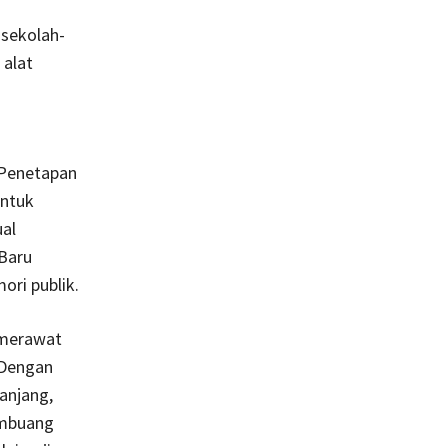
 sekolah-
 alat
 Penetapan
untuk
ual
 Baru
ri publik.
 merawat
 Dengan
anjang,
embuang