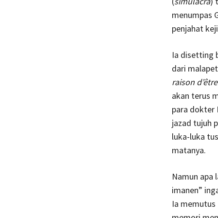
(
simulacra
) 
menumpas G-
penjahat kej
Ia disettin
dari malapet
raison d’être
akan terus m
para dokter
jazad tujuh 
luka-luka tus
matanya.
Namun apa la
imanen” ing
Ia memutus 
memori meny