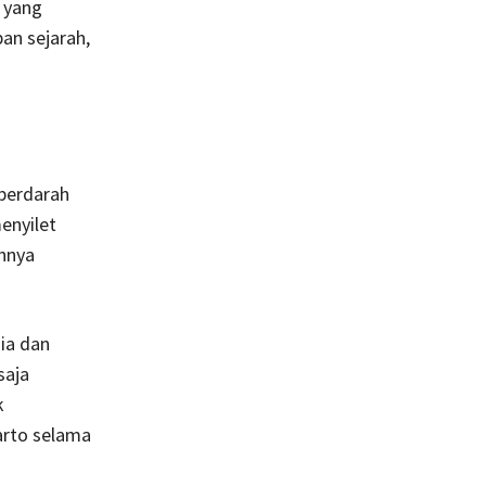
u yang
an sejarah,
 berdarah
enyilet
unnya
ia dan
saja
k
arto selama