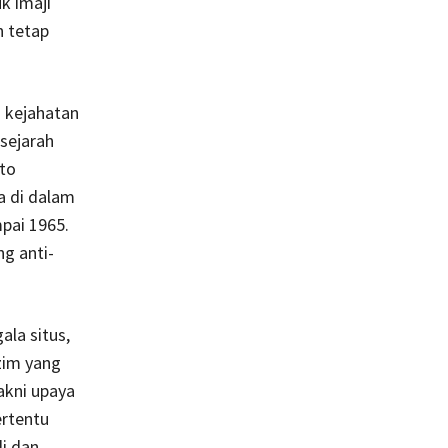
k imaji
n tetap
 kejahatan
sejarah
rto
 di dalam
pai 1965.
g anti-
la situs,
zim yang
akni upaya
ertentu
i dan