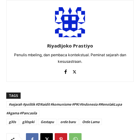
RiyadIjoko Prastiyo
Penulis mbeling, dan pembaca kontekstual. Peminat sejarah dan
kesusastraan.
TAGS
#sejarah #politik #DNaidit #komunisme #PKI #Indonesia #MenolakLupa
#Agama #Pancasila
g30s
g30spki
Gestapu
orde baru
Orde Lama