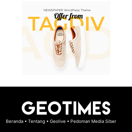
Beranda
•
Tentang
•
Geolive
•
Pedoman Media Siber