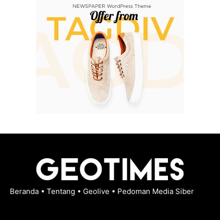
Beranda
•
Tentang
•
Geolive
•
Pedoman Media Siber