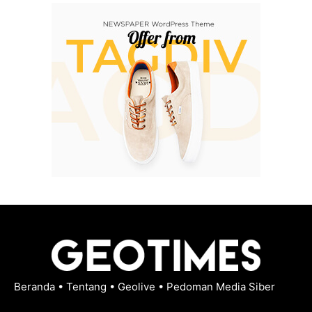
Beranda
•
Tentang
•
Geolive
•
Pedoman Media Siber