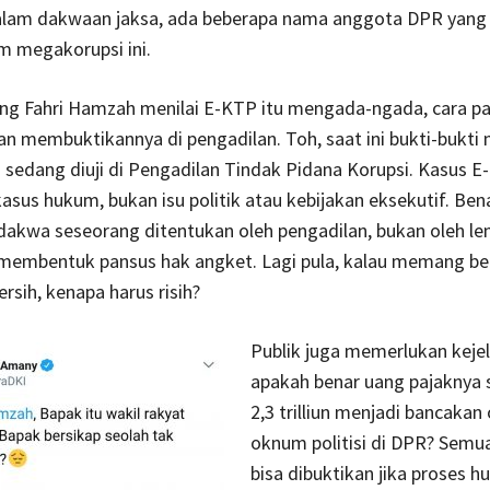
alam dakwaan jaksa, ada beberapa nama anggota DPR yang
am megakorupsi ini.
g Fahri Hamzah menilai E-KTP itu mengada-ngada, cara p
n membuktikannya di pengadilan. Toh, saat ini bukti-bukti
sedang diuji di Pengadilan Tindak Pidana Korupsi. Kasus 
sus hukum, bukan isu politik atau kebijakan eksekutif. Ben
rdakwa seseorang ditentukan oleh pengadilan, bukan oleh l
 membentuk pansus hak angket. Lagi pula, kalau memang be
ersih, kenapa harus risih?
Publik juga memerlukan keje
apakah benar uang pajaknya 
2,3 trilliun menjadi bancaka
oknum politisi di DPR? Semua
bisa dibuktikan jika proses 