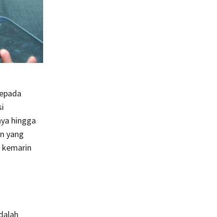
kepada
i
nya hingga
an yang
a kemarin
dalah