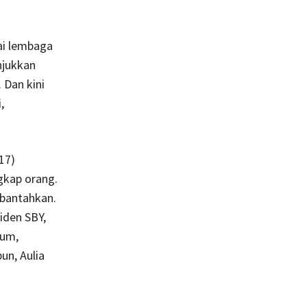
gai lembaga
njukkan
 Dan kini
,
17)
gkap orang.
rbantahkan.
iden SBY,
rum,
un, Aulia