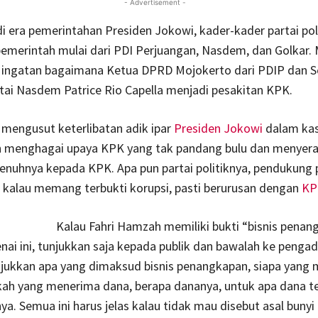
- Advertisement -
di era pemerintahan Presiden Jokowi, kader-kader partai pol
emerintah mulai dari PDI Perjuangan, Nasdem, dan Golkar. 
 ingatan bagaimana Ketua DPRD Mojokerto dari PDIP dan Se
tai Nasdem Patrice Rio Capella menjadi pesakitan KPK.
mengusut keterlibatan adik ipar
Presiden Jokowi
dalam kas
n menghagai upaya KPK yang tak pandang bulu dan menyera
enuhnya kepada KPK. Apa pun partai politiknya, pendukung
, kalau memang terbukti korupsi, pasti berurusan dengan
KP
Kalau Fahri Hamzah memiliki bukti “bisnis penan
i ini, tunjukkan saja kepada publik dan bawalah ke pengadi
jukkan apa yang dimaksud bisnis penangkapan, siapa yang
akah yang menerima dana, berapa dananya, untuk apa dana t
ya. Semua ini harus jelas kalau tidak mau disebut asal bunyi 