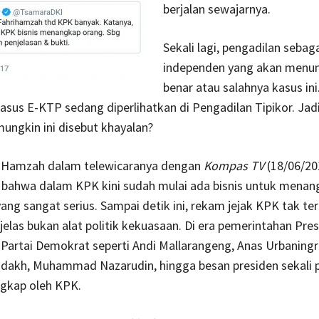
berjalan sewajarnya.
Sekali lagi, pengadilan seba
independen yang akan menu
benar atau salahnya kasus ini.
kasus E-KTP sedang diperlihatkan di Pengadilan Tipikor. Jadi
ungkin ini disebut khayalan?
i Hamzah dalam telewicaranya dengan
Kompas TV
(18/06/20
bahwa dalam KPK kini sudah mulai ada bisnis untuk menan
yang sangat serius. Sampai detik ini, rekam jejak KPK tak te
jelas bukan alat politik kekuasaan. Di era pemerintahan Pres
Partai Demokrat seperti Andi Mallarangeng, Anas Urbaning
dakh, Muhammad Nazarudin, hingga besan presiden sekali p
ngkap oleh KPK.