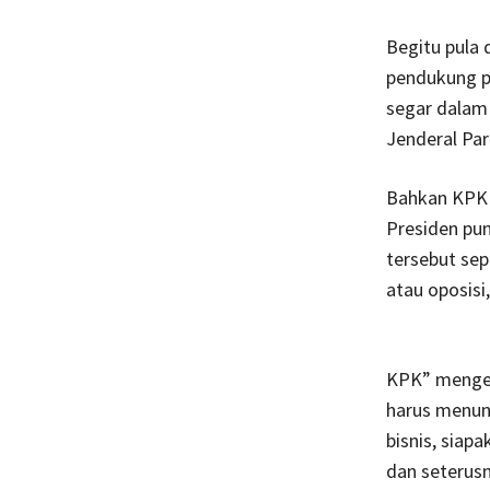
Begitu pula 
pendukung p
segar dalam
Jenderal Par
Bahkan KPK 
Presiden pu
tersebut sep
atau oposisi
KPK” mengena
harus menun
bisnis, siap
dan seterusn