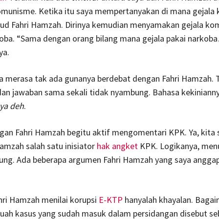
munisme. Ketika itu saya mempertanyakan di mana gejala
ud Fahri Hamzah. Dirinya kemudian menyamakan gejala k
oba. “Sama dengan orang bilang mana gejala pakai narko
ya.
ya merasa tak ada gunanya berdebat dengan Fahri Hamzah. 
dan jawaban sama sekali tidak nyambung. Bahasa kekiniann
ya deh
.
ngan Fahri Hamzah begitu aktif mengomentari KPK. Ya, kita
Hamzah salah satu inisiator
hak angket
KPK. Logikanya, menu
ung. Ada beberapa argumen Fahri Hamzah yang saya anggap
hri Hamzah menilai korupsi
E-KTP
hanyalah khayalan. Baga
uah kasus yang sudah masuk dalam persidangan disebut se