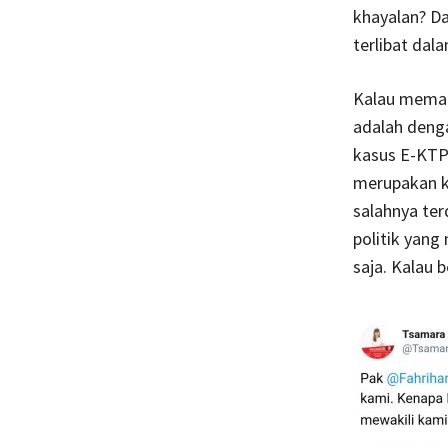
khayalan? D
terlibat dal
Kalau meman
adalah denga
kasus E-KTP 
merupakan ka
salahnya te
politik yang
saja. Kalau b