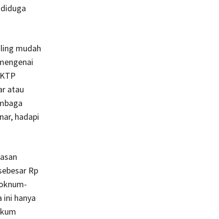
 diduga
aling mudah
 mengenai
E-KTP
ar atau
embaga
nar, hadapi
lasan
sebesar Rp
n oknum-
 ini hanya
hukum