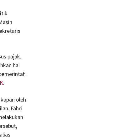
itik
Masih
kretaris
us pajak.
hkan hal
 pemerintah
K
.
gkapan oleh
lan. Fahri
 melakukan
ersebut,
alias