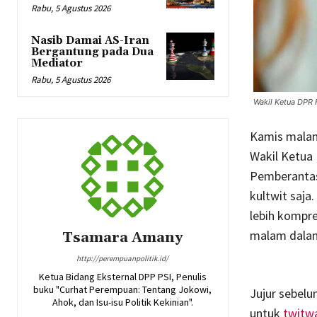
Rabu, 5 Agustus 2026
Nasib Damai AS-Iran
Bergantung pada Dua
Mediator
Rabu, 5 Agustus 2026
Wakil Ketua DPR 
Kamis malam 
Wakil Ketua
Pemberantas
kultwit saj
lebih kompre
malam dalam
Tsamara Amany
http://perempuanpolitik.id/
Ketua Bidang Eksternal DPP PSI, Penulis
buku "Curhat Perempuan: Tentang Jokowi,
Jujur sebel
Ahok, dan Isu-isu Politik Kekinian".
untuk
twitw