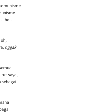
 komunisme
omunisme
ba… he…
Toh,
ya,
nggak
 semua
rut saya,
 sebagai
imana
bagai