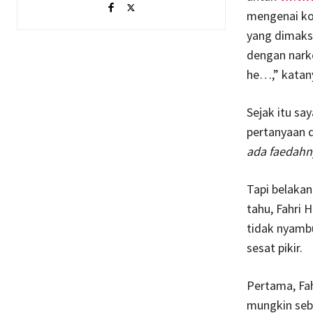
mengenai ko
yang dimaks
dengan nark
he…,” katan
Sejak itu sa
pertanyaan 
ada faedahn
Tapi belaka
tahu, Fahri 
tidak nyamb
sesat pikir.
Pertama, Fa
mungkin seb