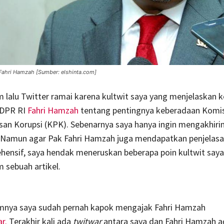
Fahri Hamzah [Sumber: elshinta.com]
lalu Twitter ramai karena kultwit saya yang menjelaskan 
 DPR RI
Fahri Hamzah
tentang pentingnya keberadaan Komis
an Korupsi (KPK). Sebenarnya saya hanya ingin mengakhiri
a. Namun agar Pak Fahri Hamzah juga mendapatkan penjelas
hensif, saya hendak meneruskan beberapa poin kultwit say
 sebuah artikel.
umnya saya sudah pernah kapok mengajak Fahri Hamzah
ar.
Terakhir kali ada
twitwar
antara saya dan Fahri Hamzah a