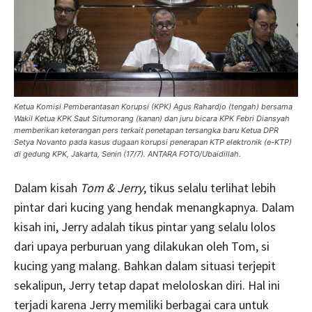
Ketua Komisi Pemberantasan Korupsi (KPK) Agus Rahardjo (tengah) bersama
Wakil Ketua KPK Saut Situmorang (kanan) dan juru bicara KPK Febri Diansyah
memberikan keterangan pers terkait penetapan tersangka baru Ketua DPR
Setya Novanto pada kasus dugaan korupsi penerapan KTP elektronik (e-KTP)
di gedung KPK, Jakarta, Senin (17/7). ANTARA FOTO/Ubaidillah.
Dalam kisah
Tom & Jerry
, tikus selalu terlihat lebih
pintar dari kucing yang hendak menangkapnya. Dalam
kisah ini, Jerry adalah tikus pintar yang selalu lolos
dari upaya perburuan yang dilakukan oleh Tom, si
kucing yang malang. Bahkan dalam situasi terjepit
sekalipun, Jerry tetap dapat meloloskan diri. Hal ini
terjadi karena Jerry memiliki berbagai cara untuk