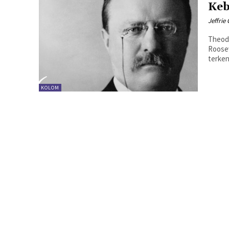
Keb
Jeffrie
Theodo
Roosev
terken
KOLOM