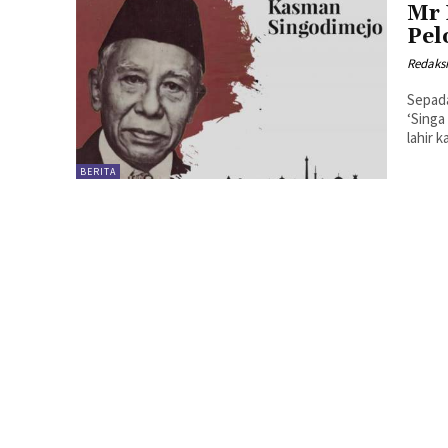
Mr 
Pel
Redaks
Sepad
‘Singa
lahir 
BERITA