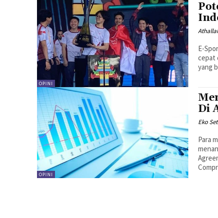
Pot
Ind
Athalla
E-Spor
cepat 
yang b
OPINI
Men
Di 
Eko Set
Para m
menand
Agree
Compre
OPINI