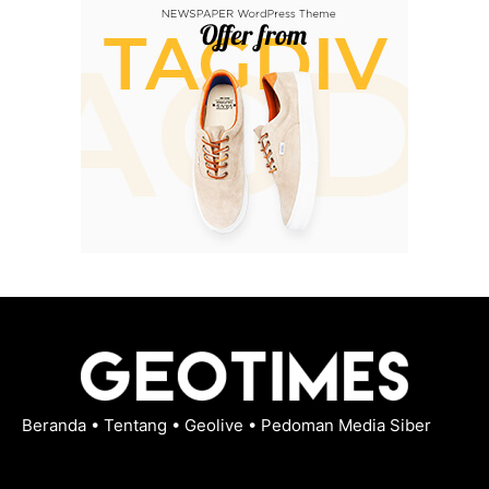
Beranda
•
Tentang
•
Geolive
•
Pedoman Media Siber