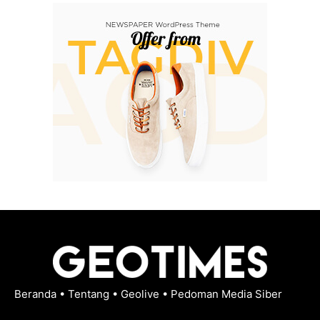
Beranda
•
Tentang
•
Geolive
•
Pedoman Media Siber