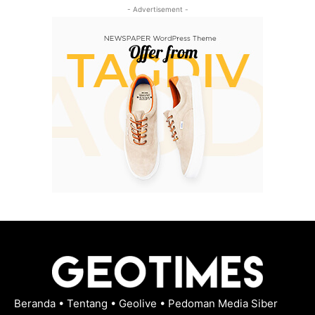
- Advertisement -
Beranda
•
Tentang
•
Geolive
•
Pedoman Media Siber