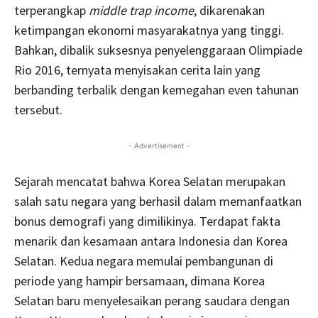
terperangkap
middle trap income
, dikarenakan
ketimpangan ekonomi masyarakatnya yang tinggi.
Bahkan, dibalik suksesnya penyelenggaraan Olimpiade
Rio 2016, ternyata menyisakan cerita lain yang
berbanding terbalik dengan kemegahan even tahunan
tersebut.
- Advertisement -
Sejarah mencatat bahwa Korea Selatan merupakan
salah satu negara yang berhasil dalam memanfaatkan
bonus demografi yang dimilikinya. Terdapat fakta
menarik dan kesamaan antara Indonesia dan Korea
Selatan. Kedua negara memulai pembangunan di
periode yang hampir bersamaan, dimana Korea
Selatan baru menyelesaikan perang saudara dengan