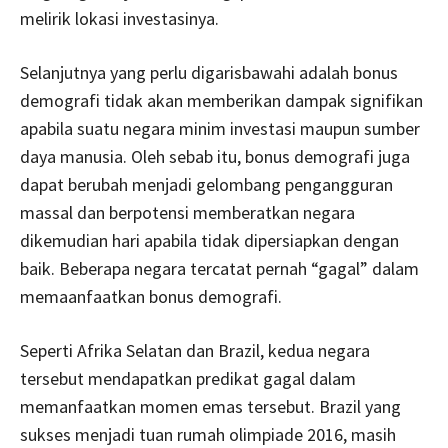
melirik lokasi investasinya.
Selanjutnya yang perlu digarisbawahi adalah bonus
demografi tidak akan memberikan dampak signifikan
apabila suatu negara minim investasi maupun sumber
daya manusia. Oleh sebab itu, bonus demografi juga
dapat berubah menjadi gelombang pengangguran
massal dan berpotensi memberatkan negara
dikemudian hari apabila tidak dipersiapkan dengan
baik. Beberapa negara tercatat pernah “gagal” dalam
memaanfaatkan bonus demografi.
Seperti Afrika Selatan dan Brazil, kedua negara
tersebut mendapatkan predikat gagal dalam
memanfaatkan momen emas tersebut. Brazil yang
sukses menjadi tuan rumah olimpiade 2016, masih