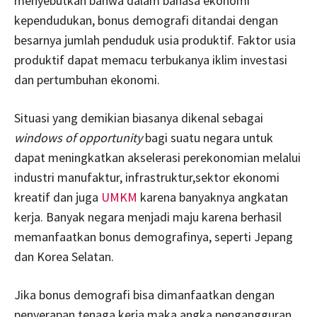
menyebutkan bahwa dalam bahasa ekonomi
kependudukan, bonus demografi ditandai dengan
besarnya jumlah penduduk usia produktif. Faktor usia
produktif dapat memacu terbukanya iklim investasi
dan pertumbuhan ekonomi.
Situasi yang demikian biasanya dikenal sebagai
windows of opportunity
bagi suatu negara untuk
dapat meningkatkan akselerasi perekonomian melalui
industri manufaktur, infrastruktur,sektor ekonomi
kreatif dan juga
UMKM
karena banyaknya angkatan
kerja. Banyak negara menjadi maju karena berhasil
memanfaatkan bonus demografinya, seperti Jepang
dan Korea Selatan.
Jika bonus demografi bisa dimanfaatkan dengan
penyerapan tenaga kerja maka angka pengangguran