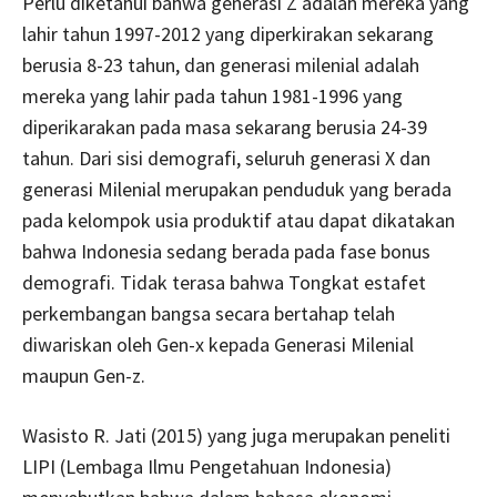
Perlu diketahui bahwa generasi Z adalah mereka yang
lahir tahun 1997-2012 yang diperkirakan sekarang
berusia 8-23 tahun, dan generasi milenial adalah
mereka yang lahir pada tahun 1981-1996 yang
diperikarakan pada masa sekarang berusia 24-39
tahun. Dari sisi demografi, seluruh generasi X dan
generasi Milenial merupakan penduduk yang berada
pada kelompok usia produktif atau dapat dikatakan
bahwa Indonesia sedang berada pada fase bonus
demografi. Tidak terasa bahwa Tongkat estafet
perkembangan bangsa secara bertahap telah
diwariskan oleh Gen-x kepada Generasi Milenial
maupun Gen-z.
Wasisto R. Jati (2015) yang juga merupakan peneliti
LIPI (Lembaga Ilmu Pengetahuan Indonesia)