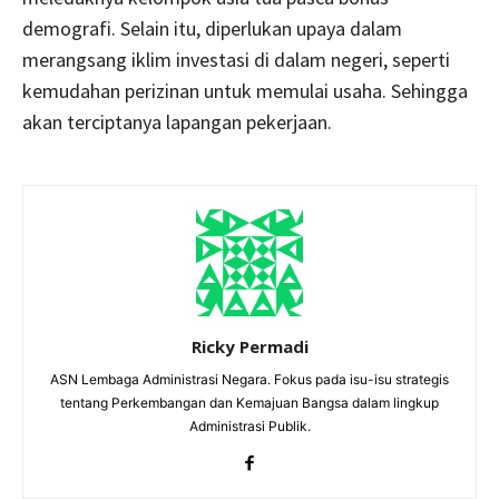
demografi. Selain itu, diperlukan upaya dalam
merangsang iklim investasi di dalam negeri, seperti
kemudahan perizinan untuk memulai usaha. Sehingga
akan terciptanya lapangan pekerjaan.
Ricky Permadi
ASN Lembaga Administrasi Negara. Fokus pada isu-isu strategis
tentang Perkembangan dan Kemajuan Bangsa dalam lingkup
Administrasi Publik.