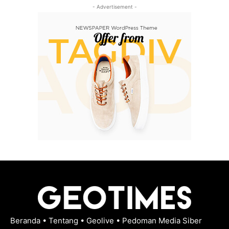
- Advertisement -
Beranda
•
Tentang
•
Geolive
•
Pedoman Media Siber