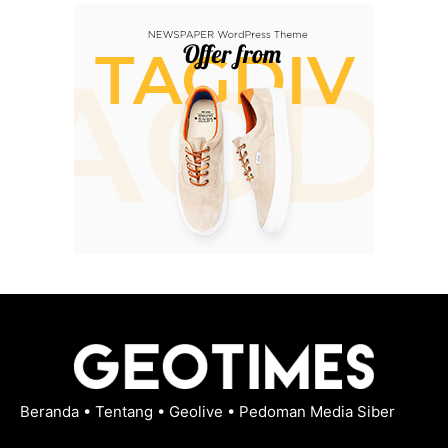
Beranda
•
Tentang
•
Geolive
•
Pedoman Media Siber