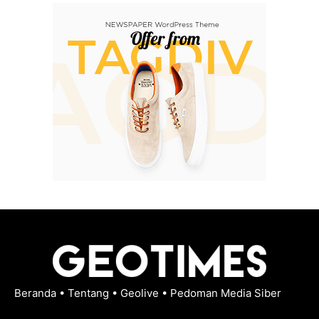
Beranda
•
Tentang
•
Geolive
•
Pedoman Media Siber