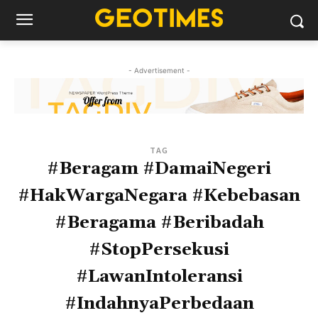
- Advertisement -
TAG
#Beragam #DamaiNegeri
#HakWargaNegara #Kebebasan
#Beragama #Beribadah
#StopPersekusi
#LawanIntoleransi
#IndahnyaPerbedaan