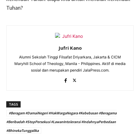
Tuhan?
Jufri Kano
Alumni Sekolah Tinggi Filsafat Driyarkara, Jakarta & CICM
Maryhill School of Theology, Manila - Philippines. Aktif di media
sosial dan merupakan pendiri JalaPress.com.
TAGS
#Beragam #DamaiNegeri #HakWargaNegara #Kebebasan #Beragama
#Beribadah #StopPersekusi #LawanIntoleransi #IndahnyaPerbedaan
#BhinekaTunggalIka