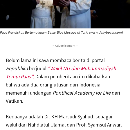
Paus Fransiskus Bertemu Imam Besar Blue Mosque di Turki (www.dailybeast.com)
- Advertisement -
Belum lama ini saya membaca berita di portal
Republika
berjudul
“Wakil NU dan Muhammadiyah
Temui Paus”.
Dalam pemberitaan itu dikabarkan
bahwa ada dua orang utusan dari Indonesia
memenuhi undangan
Pontifical Academy for Life
dari
Vatikan.
Keduanya adalah Dr. KH Marsudi Syuhud, sebagai
wakil dari Nahdlatul Ulama, dan Prof. Syamsul Anwar,