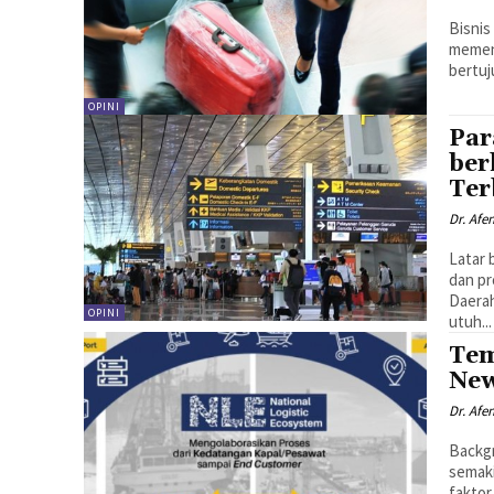
Bisnis
memen
bertuj
OPINI
Par
ber
Ter
Dr. Afe
Latar belakang Pengelolaan 
dan pr
Daera
OPINI
utuh...
Tem
New
Dr. Afe
Background Dalam era globalisasi d
semaki
faktor