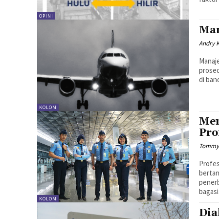
OPINI
Man
Andry 
Manaje
prosed
di ban
KOLOM
Men
Pro
Tommy 
Profes
berta
penerb
bagasi.
KOLOM
Dia