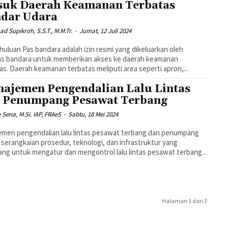
uk Daerah Keamanan Terbatas
dar Udara
 Supikroh, S.S.T., M.M.Tr.
-
Jumat, 12 Juli 2024
uluan Pas bandara adalah izin resmi yang dikeluarkan oleh
as bandara untuk memberikan akses ke daerah keamanan
as. Daerah keamanan terbatas meliputi area seperti apron,...
ajemen Pengendalian Lalu Lintas
 Penumpang Pesawat Terbang
n Sena, M.Si. IAP, FRAeS
-
Sabtu, 18 Mei 2024
men pengendalian lalu lintas pesawat terbang dan penumpang
 serangkaian prosedur, teknologi, dan infrastruktur yang
ang untuk mengatur dan mengontrol lalu lintas pesawat terbang...
Halaman 1 dari 3