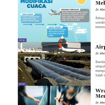
Mel
Dr. Afe
Rekaya
seedin
memodi
OPINI
Air
Dr. Afe
Bandar
simpul
memper
Salah s
OPINI
Wra
Men
Dr. Afe