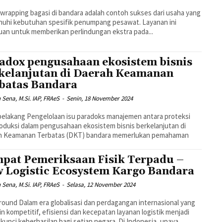
 wrapping bagasi di bandara adalah contoh sukses dari usaha yang
uhi kebutuhan spesifik penumpang pesawat. Layanan ini
uan untuk memberikan perlindungan ekstra pada...
adox pengusahaan ekosistem bisnis
kelanjutan di Daerah Keamanan
batas Bandara
n Sena, M.Si. IAP, FRAeS
-
Senin, 18 November 2024
isu paradoks manajemen antara proteksi
oduksi dalam pengusahaan ekosistem bisnis berkelanjutan di
h Keamanan Terbatas (DKT) bandara memerlukan pemahaman
pat Pemeriksaan Fisik Terpadu –
 Logistic Ecosystem Kargo Bandara
n Sena, M.Si. IAP, FRAeS
-
Selasa, 12 November 2024
an perdagangan internasional yang
n kompetitif, efisiensi dan kecepatan layanan logistik menjadi
 kunci keberhasilan bagi setiap negara. Di Indonesia, upaya...