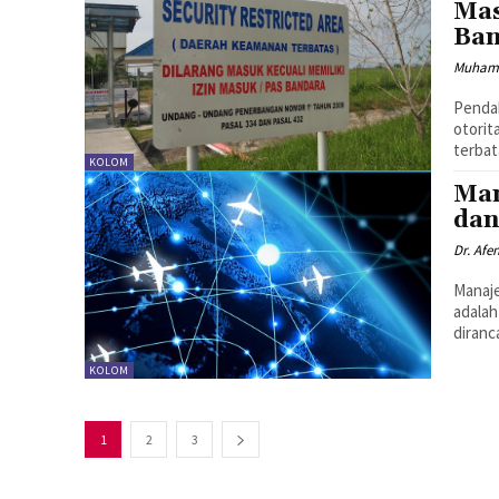
Mas
Ban
Muhamad
Pendah
otorit
terbat
KOLOM
Man
dan
Dr. Afe
Manaje
adalah
diranc
KOLOM
1
2
3