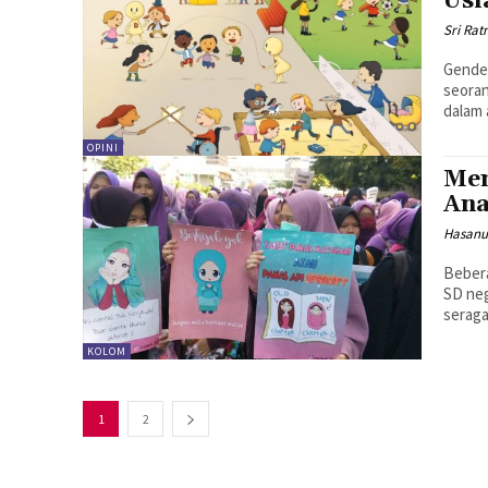
Usi
Sri Rat
Gender
seoran
dalam 
OPINI
Mem
An
Hasanu
Bebera
SD neg
seraga
KOLOM
1
2