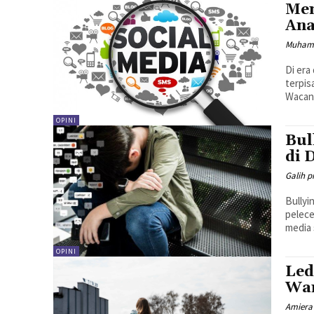
Mem
Ana
Muham
Di era
terpis
Wacana
OPINI
Bul
di 
Galih p
Bullyi
pelece
media 
OPINI
Led
War
Amiera