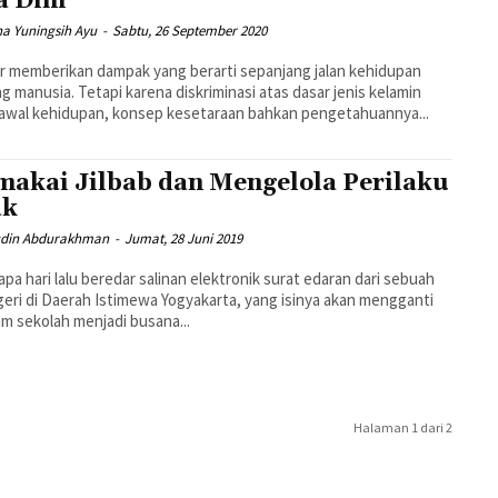
a Dini
na Yuningsih Ayu
-
Sabtu, 26 September 2020
 memberikan dampak yang berarti sepanjang jalan kehidupan
g manusia. Tetapi karena diskriminasi atas dasar jenis kelamin
awal kehidupan, konsep kesetaraan bahkan pengetahuannya...
akai Jilbab dan Mengelola Perilaku
ak
din Abdurakhman
-
Jumat, 28 Juni 2019
pa hari lalu beredar salinan elektronik surat edaran dari sebuah
eri di Daerah Istimewa Yogyakarta, yang isinya akan mengganti
m sekolah menjadi busana...
Halaman 1 dari 2