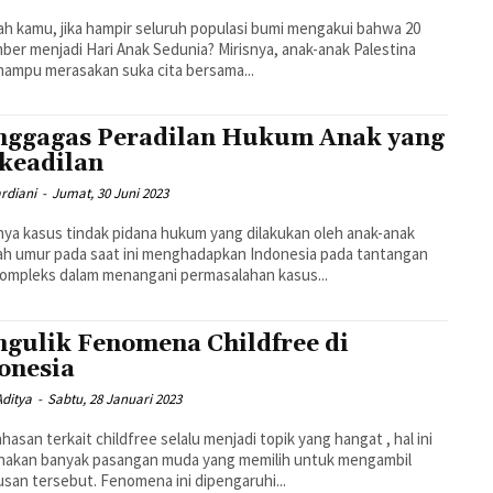
h kamu, jika hampir seluruh populasi bumi mengakui bahwa 20
er menjadi Hari Anak Sedunia? Mirisnya, anak-anak Palestina
mampu merasakan suka cita bersama...
ggagas Peradilan Hukum Anak yang
keadilan
rdiani
-
Jumat, 30 Juni 2023
ya kasus tindak pidana hukum yang dilakukan oleh anak-anak
h umur pada saat ini menghadapkan Indonesia pada tantangan
ompleks dalam menangani permasalahan kasus...
gulik Fenomena Childfree di
onesia
Aditya
-
Sabtu, 28 Januari 2023
asan terkait childfree selalu menjadi topik yang hangat , hal ini
enakan banyak pasangan muda yang memilih untuk mengambil
san tersebut. Fenomena ini dipengaruhi...