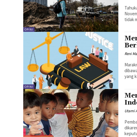
Tahuka
Novemb
tidak 
OPINI
Men
Ber
Reni Ma
Marakn
dibawa
yang k
OPINI
Men
Ind
Utami 
Pembah
dikar
keputu