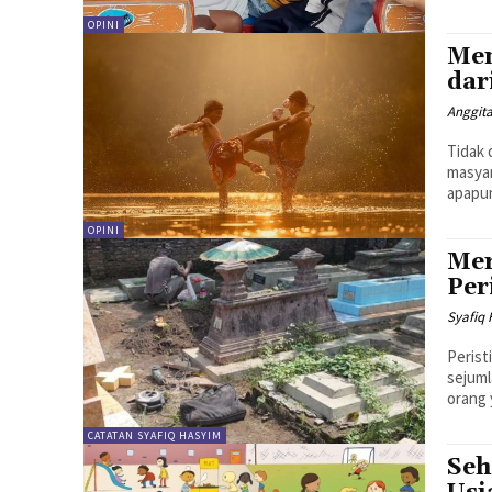
OPINI
Mem
dar
Anggit
Tidak 
masyar
apapun
OPINI
Mer
Per
Syafiq
Perist
sejuml
orang 
CATATAN SYAFIQ HASYIM
Seh