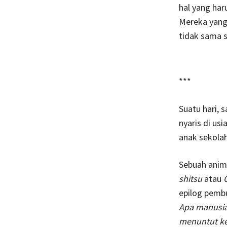
hal yang har
Mereka yang
tidak sama s
***
Suatu hari, 
nyaris di u
anak sekolah
Sebuah anim
shitsu
atau
epilog pembu
Apa manusia 
menuntut ke