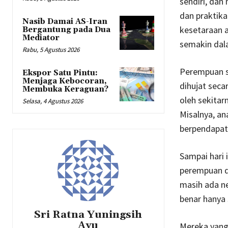
sendiri, dan
dan praktika
Nasib Damai AS-Iran
kesetaraan a
Bergantung pada Dua
Mediator
semakin dal
Rabu, 5 Agustus 2026
Perempuan s
Ekspor Satu Pintu:
Menjaga Kebocoran,
dihujat seca
Membuka Keraguan?
oleh sekitar
Selasa, 4 Agustus 2026
Misalnya, an
berpendapat 
Sampai hari 
perempuan di
masih ada ne
benar hanya 
Sri Ratna Yuningsih
Ayu
Mereka yang