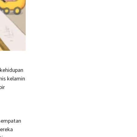
 kehidupan
nis kelamin
ir
esempatan
mereka