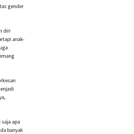
atas gender
 diri
etapi anak-
juga
memang
erkesan
enjadi
ya,
 saja apa
ada banyak