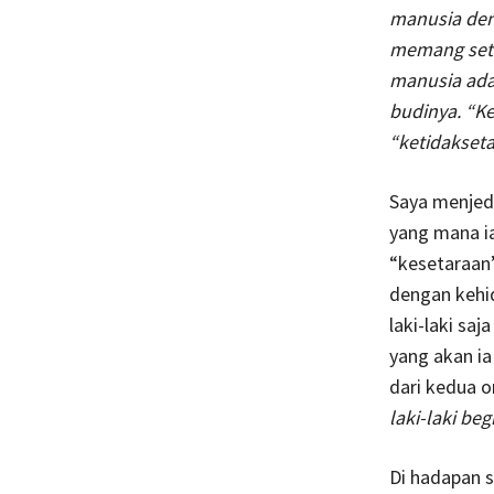
manusia deng
memang seta
manusia ada
budinya. “K
“ketidakseta
Saya menjed
yang mana ia
“kesetaraan”
dengan kehi
laki-laki sa
yang akan ia
dari kedua o
laki-laki beg
Di hadapan 