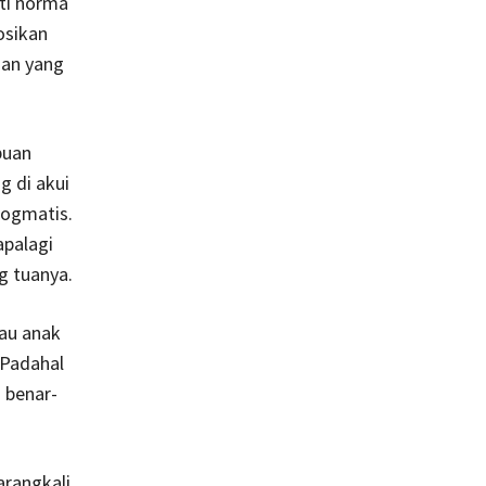
rti norma
osikan
aan yang
puan
g di akui
dogmatis.
apalagi
g tuanya.
tau anak
 Padahal
 benar-
rangkali