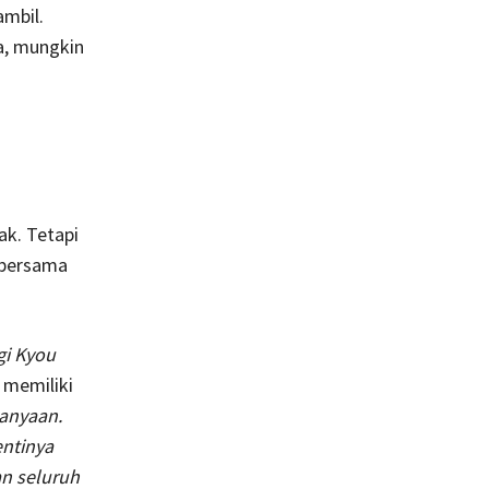
ambil.
a, mungkin
ak. Tetapi
 bersama
gi Kyou
 memiliki
tanyaan.
entinya
n seluruh