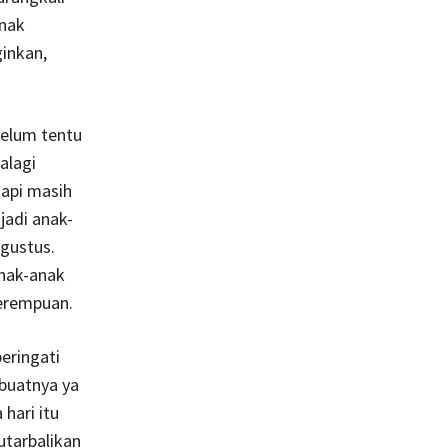
Anak
inkan,
belum tentu
alagi
api masih
jadi anak-
gustus.
nak-anak
perempuan.
peringati
buatnya ya
hari itu
tarbalikan