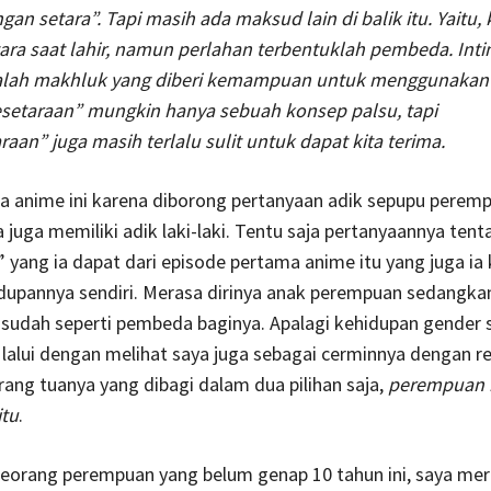
an setara”. Tapi masih ada maksud lain di balik itu. Yaitu,
ra saat lahir, namun perlahan terbentuklah pembeda. Inti
lah makhluk yang diberi kemampuan untuk menggunakan 
esetaraan” mungkin hanya sebuah konsep palsu, tapi
raan” juga masih terlalu sulit untuk dapat kita terima.
a anime ini karena diborong pertanyaan adik sepupu perem
 juga memiliki adik laki-laki. Tentu saja pertanyaannya tent
 yang ia dapat dari episode pertama anime itu yang juga ia 
dupannya sendiri. Merasa dirinya anak perempuan sedangka
ja sudah seperti pembeda baginya. Apalagi kehidupan gender 
 lalui dengan melihat saya juga sebagai cerminnya dengan r
rang tuanya yang dibagi dalam dua pilihan saja,
perempuan 
itu
.
seorang perempuan yang belum genap 10 tahun ini, saya me