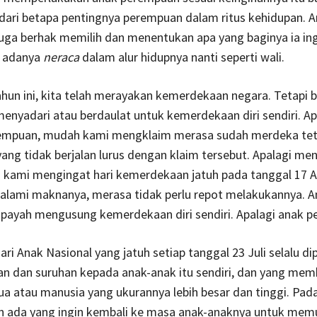
dari betapa pentingnya perempuan dalam ritus kehidupan. 
uga berhak memilih dan menentukan apa yang baginya ia ing
i adanya
neraca
dalam alur hidupnya nanti seperti wali.
hun ini, kita telah merayakan kemerdekaan negara. Tetapi 
enyadari atau berdaulat untuk kemerdekaan diri sendiri. Ap
empuan, mudah kami mengklaim merasa sudah merdeka tet
yang tidak berjalan lurus dengan klaim tersebut. Apalagi men
 kami mengingat hari kemerdekaan jatuh pada tanggal 17 A
alami maknanya, merasa tidak perlu repot melakukannya. A
 payah mengusung kemerdekaan diri sendiri. Apalagi anak 
ri Anak Nasional yang jatuh setiap tanggal 23 Juli selalu di
an dan suruhan kepada anak-anak itu sendiri, dan yang mem
ua atau manusia yang ukurannya lebih besar dan tinggi. Pada 
n ada yang ingin kembali ke masa anak-anaknya untuk memu