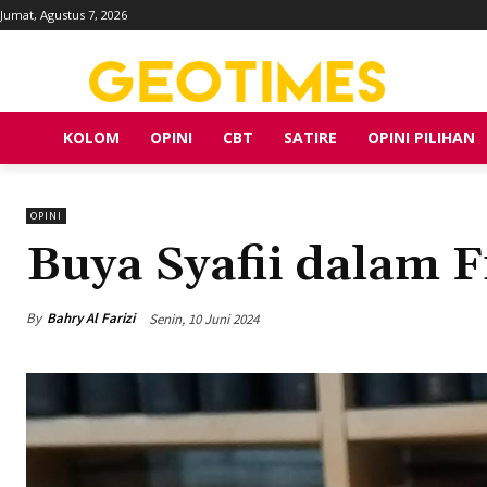
Jumat, Agustus 7, 2026
KOLOM
OPINI
CBT
SATIRE
OPINI PILIHAN
OPINI
Buya Syafii dalam F
By
Bahry Al Farizi
Senin, 10 Juni 2024