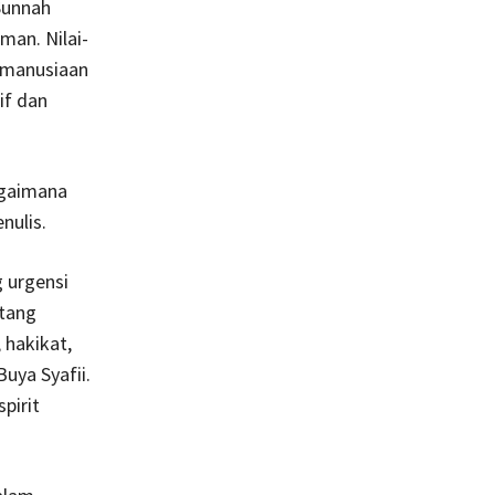
-Sunnah
man. Nilai-
kemanusiaan
if dan
agaimana
nulis.
 urgensi
tang
 hakikat,
uya Syafii.
pirit