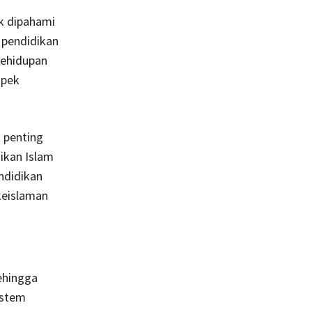
ak dipahami
 pendidikan
kehidupan
spek
 penting
dikan Islam
ndidikan
 keislaman
sehingga
istem