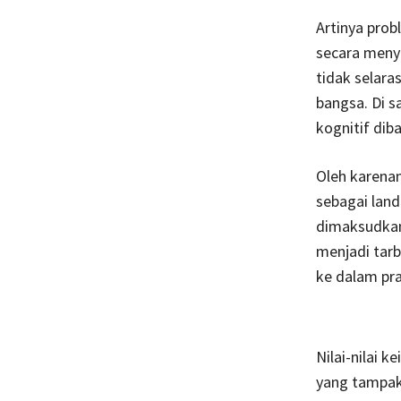
Artinya prob
secara meny
tidak selara
bangsa. Di s
kognitif dib
Oleh karenan
sebagai land
dimaksudkan 
menjadi tarbi
ke dalam pra
Nilai-nilai k
yang tampak