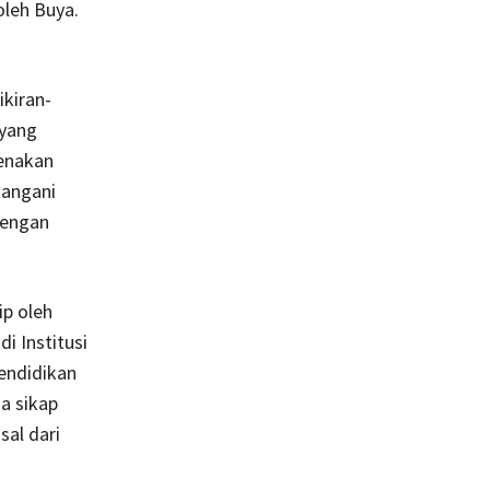
oleh Buya.
ikiran-
 yang
renakan
tangani
dengan
ip oleh
i Institusi
pendidikan
a sikap
sal dari