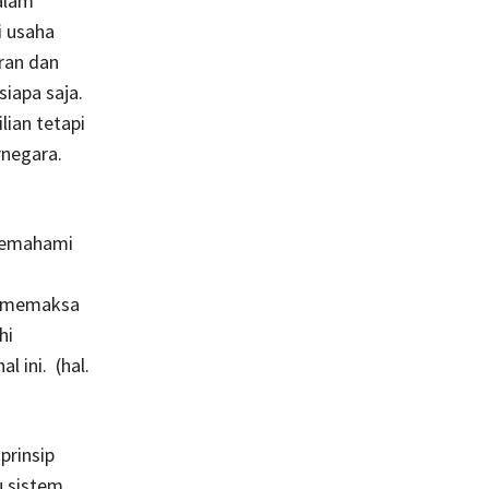
alam
i usaha
ran dan
siapa saja.
ian tetapi
rnegara.
 memahami
g memaksa
hi
 ini. (hal.
prinsip
u sistem