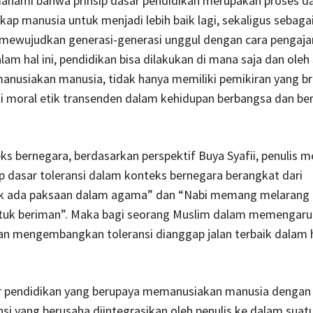
ahami bahwa prinsip dasar pendidikan merupakan proses d
ap manusia untuk menjadi lebih baik lagi, sekaligus sebaga
 mewujudkan generasi-generasi unggul dengan cara pengaja
lam hal ini, pendidikan bisa dilakukan di mana saja dan oleh 
usiakan manusia, tidak hanya memiliki pemikiran yang bril
i moral etik transenden dalam kehidupan berbangsa dan be
s bernegara, berdasarkan perspektif Buya Syafii, penulis
p dasar toleransi dalam konteks bernegara berangkat dari
ak ada paksaan dalam agama” dan “Nabi memang melaran
untuk beriman”. Maka bagi seorang Muslim dalam memengaru
n mengembangkan toleransi dianggap jalan terbaik dalam hal
ar pendidikan yang berupaya memanusiakan manusia dengan 
nsi yang berusaha diintegrasikan oleh penulis ke dalam suat