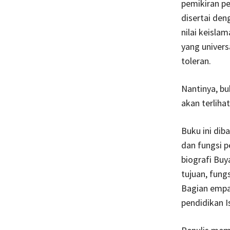
pemikiran pe
disertai den
nilai keisla
yang univers
toleran.
Nantinya, bu
akan terlihat
Buku ini di
dan fungsi 
biografi Buy
tujuan, fung
Bagian empat
pendidikan I