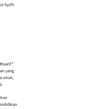
a Syafii
 Maarif”
aan yang
ta umat,
i.
ikan
endidikan