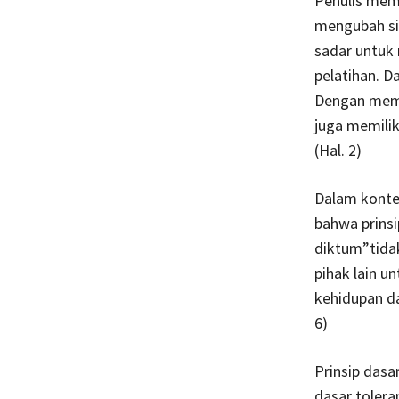
Penulis mem
mengubah sik
sadar untuk
pelatihan. Da
Dengan meman
juga memilik
(Hal. 2)
Dalam kontek
bahwa prinsi
diktum”tid
pihak lain 
kehidupan da
6)
Prinsip das
dasar tolera