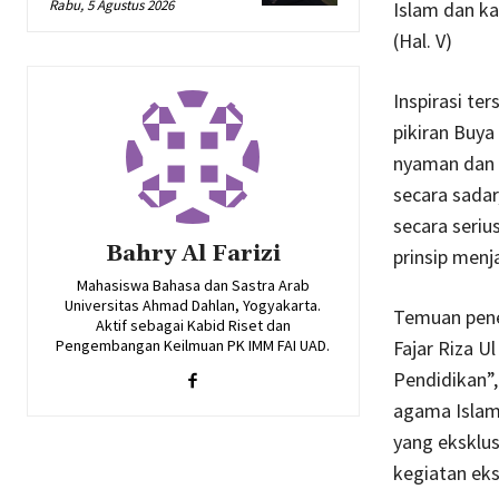
Rabu, 5 Agustus 2026
Islam dan ka
(Hal. V)
Inspirasi te
pikiran Buya
nyaman dan 
secara sadar
secara seriu
Bahry Al Farizi
prinsip menj
Mahasiswa Bahasa dan Sastra Arab
Universitas Ahmad Dahlan, Yogyakarta.
Temuan penel
Aktif sebagai Kabid Riset dan
Pengembangan Keilmuan PK IMM FAI UAD.
Fajar Riza U
Pendidikan”,
agama Islam
yang eksklusi
kegiatan ekst