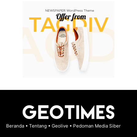
Beranda
•
Tentang
•
Geolive
•
Pedoman Media Siber