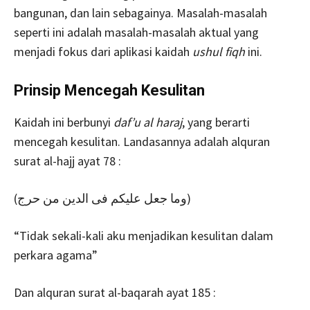
bangunan, dan lain sebagainya. Masalah-masalah
seperti ini adalah masalah-masalah aktual yang
menjadi fokus dari aplikasi kaidah
ushul fiqh
ini.
Prinsip Mencegah Kesulitan
Kaidah ini berbunyi
daf’u al haraj
, yang berarti
mencegah kesulitan. Landasannya adalah alquran
surat al-hajj ayat 78 :
(وما جعل عليكم فى الدين من حرج)
“Tidak sekali-kali aku menjadikan kesulitan dalam
perkara agama”
Dan alquran surat al-baqarah ayat 185 :