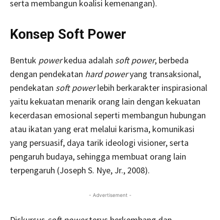
serta membangun koalisi kemenangan).
Konsep Soft Power
Bentuk
power
kedua adalah
soft power
, berbeda
dengan pendekatan
hard power
yang transaksional,
pendekatan
soft power
lebih berkarakter inspirasional
yaitu kekuatan menarik orang lain dengan kekuatan
kecerdasan emosional seperti membangun hubungan
atau ikatan yang erat melalui karisma, komunikasi
yang persuasif, daya tarik ideologi visioner, serta
pengaruh budaya, sehingga membuat orang lain
terpengaruh (Joseph S. Nye, Jr., 2008).
- Advertisement -
Diskursus
soft power
terus berkembang dan