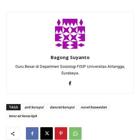
Bagong Suyanto
Guru Besar di Departmen Sosiologi FISIP Universitas Airlangga,
Surabaya.
TAGS
anti korupsi
darurat korupsi
novel baswedan
teror air keras kpk