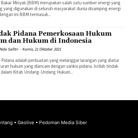
Bakar Minyak (BBM) merupakan salah satu sumber energi yang
g yang digunakan di seluruh masyarakat dunia disamping energi
k dengan ini BBM termasuk...
dak Pidana Pemerkosaan Hukum
am dan Hukum di Indonesia
ida Safitri
-
Kamis, 21 Oktober 2021
 Pidana adalah perbuatan yang melanggar larangan yang diatur
turan hukum yang diancam dengan sanksi pidana. Istilah tindak
a dalam Kitab Undang-Undang Hukum...
entang
•
Geolive
•
Pedoman Media Siber