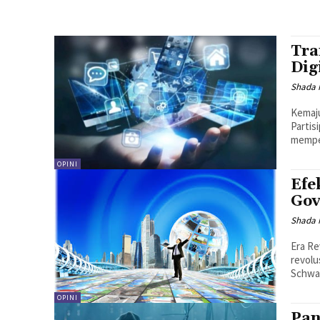
Tra
Dig
Shada N
Kemaju
Partis
mempen
OPINI
Efe
Gov
Shada N
Era Re
revolu
Schwab
OPINI
Pan