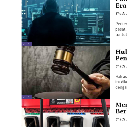
Era
Shada N
Perkem
pesat 
tuntut
OPINI
Hub
Pe
Shada N
Hak as
itu di
dengan
OPINI
Men
Ber
Shada N