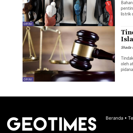
Bahan 
pentin
listri
OPINI
Tin
Isl
Shada N
Tindak
oleh a
pidan
OPINI
Beranda
•
T