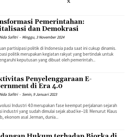
nsformasi Pemerintahan:
italisasi dan Demokrasi
ida Safitri
-
Minggu, 3 November 2024
an partisipasi politik di Indonesia pada saat ini cukup dinamis.
ipasi politik merupakan kegiatan rakyat yang bertindak untuk
garuhi keputusan yang dibuat oleh pemerintah...
ktivitas Penyelenggaraan E-
ernment di Era 4.0
ida Safitri
-
Senin, 9 Januari 2023
volusi Industri 4.0 merupakan fase keempat perjalanan sejarah
si industri yang sudah dimulai sejak abad ke–18. Menurut Klaus
, ekonom asal Jerman, dunia...
dangan Hukum terhadap Bjorka di